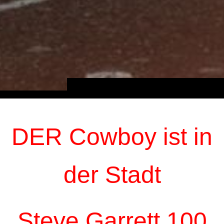
DER Cowboy ist in
der Stadt
Steve Garrett 100