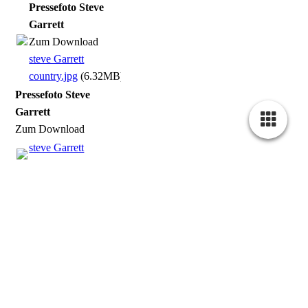
Pressefoto Steve
Garrett
Zum Download
steve Garrett
country.jpg
(6.32MB)
Pressefoto Steve
Garrett
Zum Download
steve Garrett
country.jpg
(6.32MB)
Für mich war die Zeit bei AGR die
Pressemitteilung zu
Schlimmste, in meinem Leben,
AGR
weder Professionalität noch
Pressemitteilung
finanziellen Background habe ich
AGR.pdf
(51.85KB)
dort erfahren. Jegliche Art von
Pressemitteilung zu
Promotion, habe ich und meine
AGR
Familie selber gestemmt.
Pressemitteilung